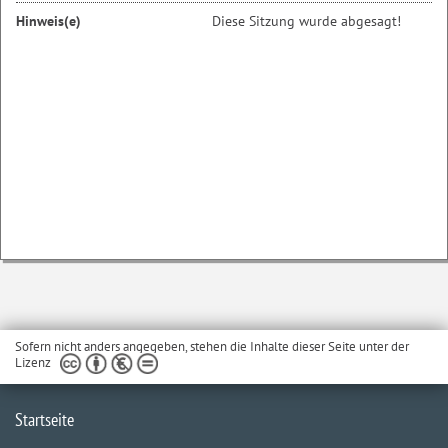
Hinweis(e)
Diese Sitzung wurde abgesagt!
Sofern nicht anders angegeben, stehen die Inhalte dieser Seite unter der
Lizenz
Startseite