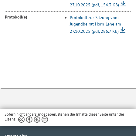
27.10.2025
(pdf, 154.3 KB)
Protokoll(e)
Protokoll zur Sitzung vom
Jugendbeirat Horn-Lehe am
27.10.2025
(pdf, 286.7 KB)
Sofern nicht anders angegeben, stehen die Inhalte dieser Seite unter der
Lizenz